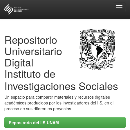
Skip
navigation
Repositorio
Universitario
Digital
Instituto de
Investigaciones Sociales
Un espacio para compartir materiales y recursos digitales
académicos producidos por los investigadores del IIS, en el
proceso de sus diferentes proyectos.
Repositorio del IIS-UNAM