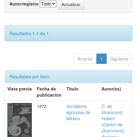
Autor/registro
Resultados 1-1 de 1.
Anterior
1
Siguiente
Resultados por ítem:
Vista previa
Fecha de
Título
Autor(es)
publicación
1972
Jornaleros
C. de
agrícolas de
Grammont,
México
Hubert
(Carton de
Grammont)
;
Aguirre y