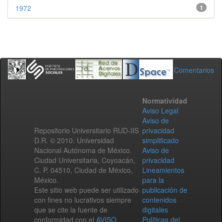
1972
1
Comentarios
Normatividad
Aviso Legal
Aviso de
Repositorio Universitario RUD-IIS
privacidad
D.R. © 2010. Universidad
simplificado
Nacional Autónoma de México.
Aviso de
Ciudad Universitaria, Coyoacán,
privacidad
C. P. 04510, Ciudad de México,
Lineamientos
México.
para la
Este sitio web puede ser utilizado
publicación de
con fines no lucrativos siempre
contenidos
que se cite la fuente de
digitales
conformidad con el
AVISO
Políticas del