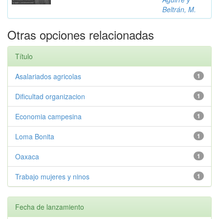
Beltrán, M.
Otras opciones relacionadas
Título
Asalariados agricolas
1
Dificultad organizacion
1
Economia campesina
1
Loma Bonita
1
Oaxaca
1
Trabajo mujeres y ninos
1
Fecha de lanzamiento