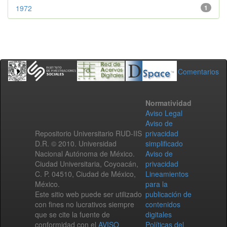
1972
1
Comentarios
Normatividad
Aviso Legal
Aviso de
Repositorio Universitario RUD-IIS
privacidad
D.R. © 2010. Universidad
simplificado
Nacional Autónoma de México.
Aviso de
Ciudad Universitaria, Coyoacán,
privacidad
C. P. 04510, Ciudad de México,
Lineamientos
México.
para la
Este sitio web puede ser utilizado
publicación de
con fines no lucrativos siempre
contenidos
que se cite la fuente de
digitales
conformidad con el
AVISO
Políticas del