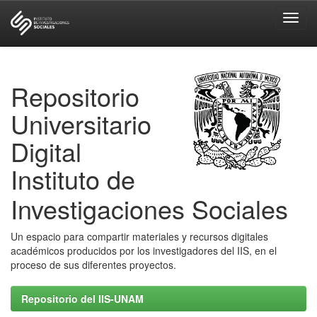
Skip
navigation
Repositorio
Universitario
Digital
Instituto de
Investigaciones Sociales
Un espacio para compartir materiales y recursos digitales
académicos producidos por los investigadores del IIS, en el
proceso de sus diferentes proyectos.
Repositorio del IIS-UNAM