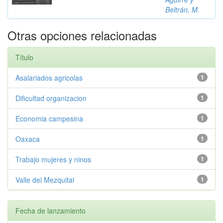
Beltrán, M.
Otras opciones relacionadas
Título
Asalariados agricolas
1
Dificultad organizacion
1
Economia campesina
1
Oaxaca
1
Trabajo mujeres y ninos
1
Valle del Mezquital
1
Fecha de lanzamiento