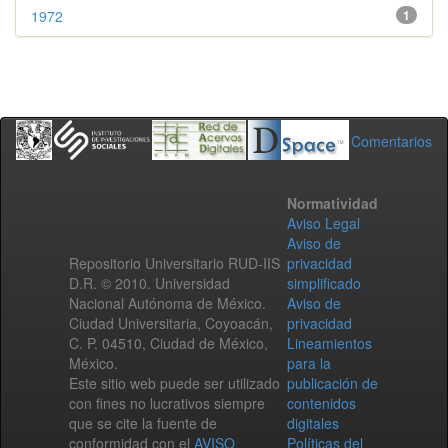
1972
1
Comentarios
Normatividad
Aviso Legal
Aviso de
Repositorio Universitario RUD-IIS
privacidad
D.R. © 2010. Universidad
simplificado
Nacional Autónoma de México.
Aviso de
Ciudad Universitaria, Coyoacán,
privacidad
C. P. 04510, Ciudad de México,
Lineamientos
México.
para la
Este sitio web puede ser utilizado
publicación de
con fines no lucrativos siempre
contenidos
que se cite la fuente de
digitales
conformidad con el
AVISO
Políticas del