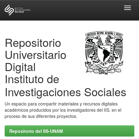
Skip
navigation
Repositorio
Universitario
Digital
Instituto de
Investigaciones Sociales
Un espacio para compartir materiales y recursos digitales
académicos producidos por los investigadores del IIS, en el
proceso de sus diferentes proyectos.
Repositorio del IIS-UNAM