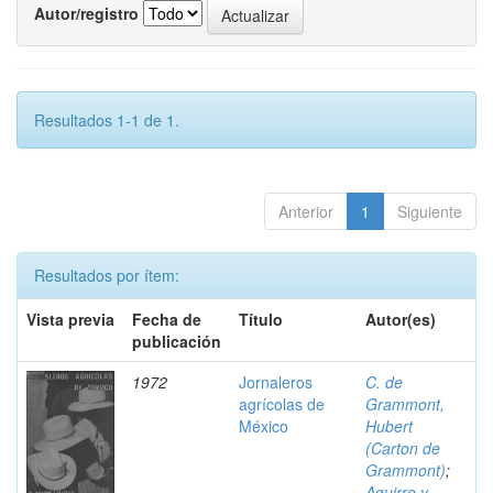
Autor/registro
Resultados 1-1 de 1.
Anterior
1
Siguiente
Resultados por ítem:
Vista previa
Fecha de
Título
Autor(es)
publicación
1972
Jornaleros
C. de
agrícolas de
Grammont,
México
Hubert
(Carton de
Grammont)
;
Aguirre y