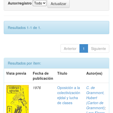
Autor/registro
Resultados 1-1 de 1.
Anterior
1
Siguiente
Resultados por ítem:
Vista previa
Fecha de
Título
Autor(es)
publicación
1976
Oposición a la
C. de
colectivización
Grammont,
ejidal y lucha
Hubert
de clases
(Carton de
Grammont)
;
Lara Flores,