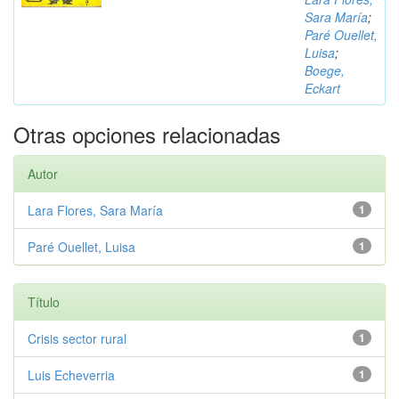
Sara María
;
Paré Ouellet,
Luisa
;
Boege,
Eckart
Otras opciones relacionadas
Autor
Lara Flores, Sara María
1
Paré Ouellet, Luisa
1
Título
Crisis sector rural
1
Luis Echeverria
1