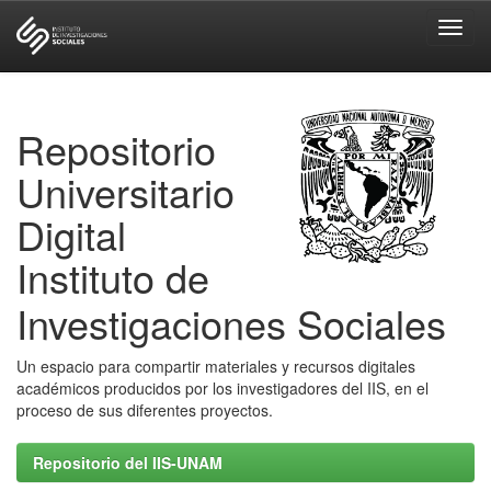
Skip
navigation
Repositorio
Universitario
Digital
Instituto de
Investigaciones Sociales
Un espacio para compartir materiales y recursos digitales
académicos producidos por los investigadores del IIS, en el
proceso de sus diferentes proyectos.
Repositorio del IIS-UNAM