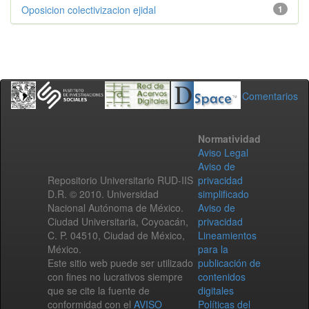
Oposicion colectivizacion ejidal
1
Comentarios
Normatividad
Aviso Legal
Aviso de
Repositorio Universitario RUD-IIS
privacidad
D.R. © 2010. Universidad
simplificado
Nacional Autónoma de México.
Aviso de
Ciudad Universitaria, Coyoacán,
privacidad
C. P. 04510, Ciudad de México,
Lineamientos
México.
para la
Este sitio web puede ser utilizado
publicación de
con fines no lucrativos siempre
contenidos
que se cite la fuente de
digitales
conformidad con el
AVISO
Políticas del