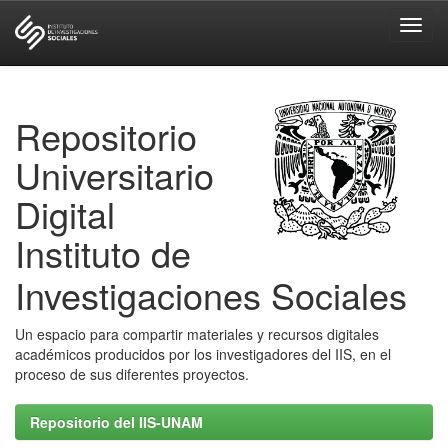
Skip
navigation
Repositorio
Universitario
Digital
Instituto de
Investigaciones Sociales
Un espacio para compartir materiales y recursos digitales
académicos producidos por los investigadores del IIS, en el
proceso de sus diferentes proyectos.
Repositorio del IIS-UNAM