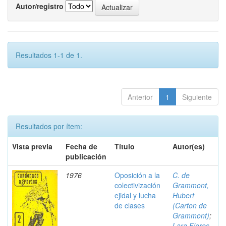
Autor/registro
Resultados 1-1 de 1.
Anterior
1
Siguiente
Resultados por ítem:
Vista previa
Fecha de
Título
Autor(es)
publicación
1976
Oposición a la
C. de
colectivización
Grammont,
ejidal y lucha
Hubert
de clases
(Carton de
Grammont)
;
Lara Flores,