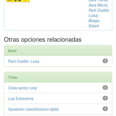
Sara María
;
Paré Ouellet,
Luisa
;
Boege,
Eckart
Otras opciones relacionadas
Autor
Paré Ouellet, Luisa
1
Título
Crisis sector rural
1
Luis Echeverria
1
Oposicion colectivizacion ejidal
1