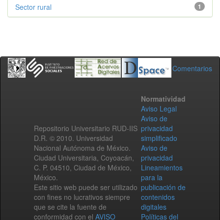
Sector rural
1
Comentarios
Normatividad
Aviso Legal
Aviso de
Repositorio Universitario RUD-IIS
privacidad
D.R. © 2010. Universidad
simplificado
Nacional Autónoma de México.
Aviso de
Ciudad Universitaria, Coyoacán,
privacidad
C. P. 04510, Ciudad de México,
Lineamientos
México.
para la
Este sitio web puede ser utilizado
publicación de
con fines no lucrativos siempre
contenidos
que se cite la fuente de
digitales
conformidad con el
AVISO
Políticas del