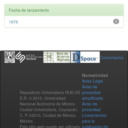
Fecha de lanzamiento
1976
1
Comentarios
Normatividad
Aviso Legal
Aviso de
Repositorio Universitario RUD-IIS
privacidad
D.R. © 2010. Universidad
simplificado
Nacional Autónoma de México.
Aviso de
Ciudad Universitaria, Coyoacán,
privacidad
C. P. 04510, Ciudad de México,
Lineamientos
México.
para la
Este sitio web puede ser utilizado
publicación de