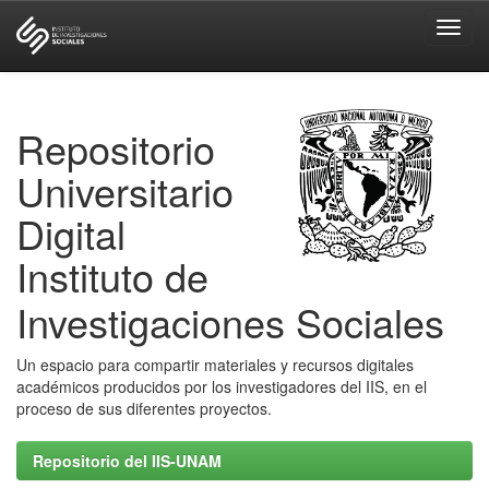
Skip
navigation
Repositorio
Universitario
Digital
Instituto de
Investigaciones Sociales
Un espacio para compartir materiales y recursos digitales
académicos producidos por los investigadores del IIS, en el
proceso de sus diferentes proyectos.
Repositorio del IIS-UNAM