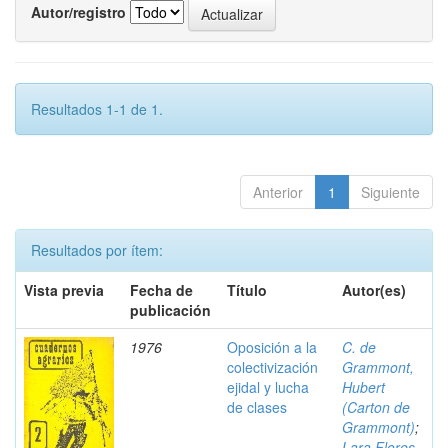
Autor/registro
Resultados 1-1 de 1.
Anterior
1
Siguiente
Resultados por ítem:
Vista previa
Fecha de
Título
Autor(es)
publicación
1976
Oposición a la
C. de
colectivización
Grammont,
ejidal y lucha
Hubert
de clases
(Carton de
Grammont)
;
Lara Flores,