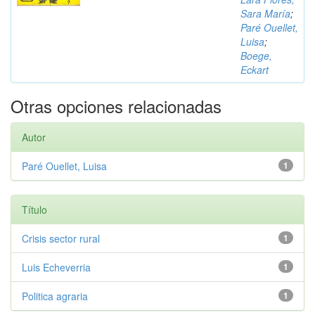
Sara María
;
Paré Ouellet,
Luisa
;
Boege,
Eckart
Otras opciones relacionadas
Autor
Paré Ouellet, Luisa
1
Título
Crisis sector rural
1
Luis Echeverria
1
Politica agraria
1