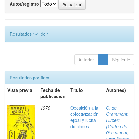
Autor/registro
Resultados 1-1 de 1.
Anterior
1
Siguiente
Resultados por ítem:
Vista previa
Fecha de
Título
Autor(es)
publicación
1976
Oposición a la
C. de
colectivización
Grammont,
ejidal y lucha
Hubert
de clases
(Carton de
Grammont)
;
Lara Flores,