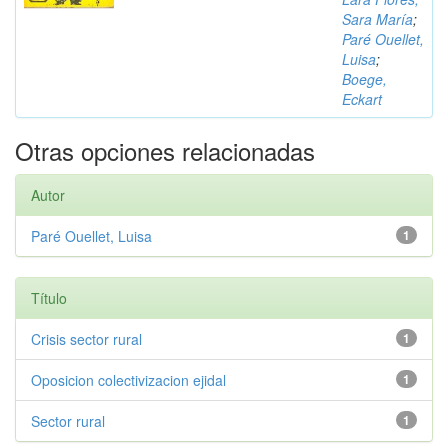
Sara María
;
Paré Ouellet,
Luisa
;
Boege,
Eckart
Otras opciones relacionadas
Autor
Paré Ouellet, Luisa
1
Título
Crisis sector rural
1
Oposicion colectivizacion ejidal
1
Sector rural
1