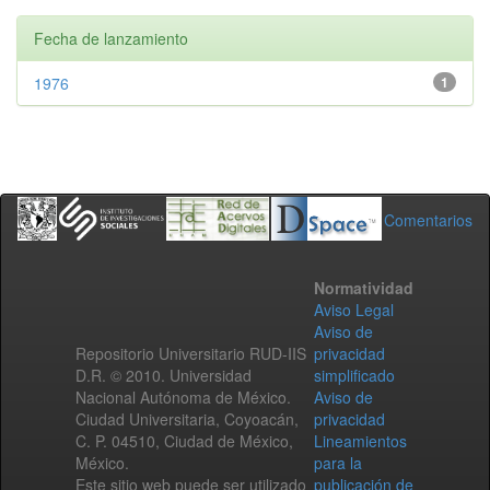
Fecha de lanzamiento
1976
1
Comentarios
Normatividad
Aviso Legal
Aviso de
Repositorio Universitario RUD-IIS
privacidad
D.R. © 2010. Universidad
simplificado
Nacional Autónoma de México.
Aviso de
Ciudad Universitaria, Coyoacán,
privacidad
C. P. 04510, Ciudad de México,
Lineamientos
México.
para la
Este sitio web puede ser utilizado
publicación de