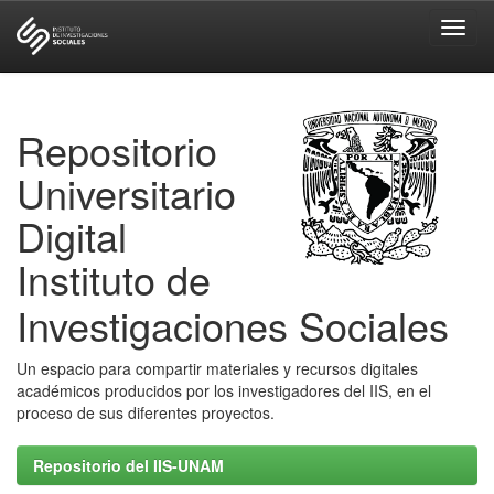
Skip
navigation
Repositorio
Universitario
Digital
Instituto de
Investigaciones Sociales
Un espacio para compartir materiales y recursos digitales
académicos producidos por los investigadores del IIS, en el
proceso de sus diferentes proyectos.
Repositorio del IIS-UNAM