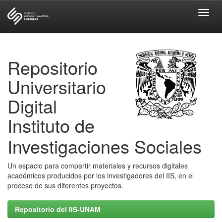
Skip
navigation
Repositorio
Universitario
Digital
Instituto de
Investigaciones Sociales
Un espacio para compartir materiales y recursos digitales
académicos producidos por los investigadores del IIS, en el
proceso de sus diferentes proyectos.
Repositorio del IIS-UNAM