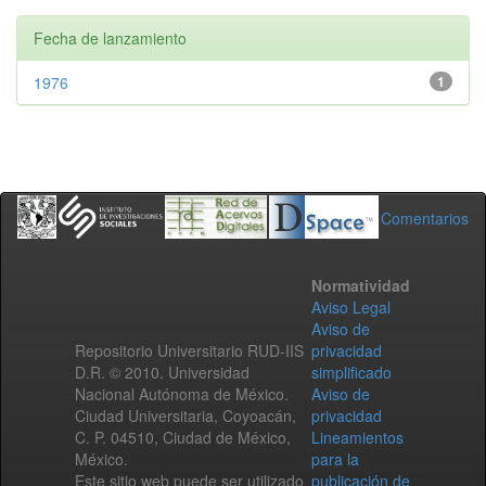
Fecha de lanzamiento
1976
1
Comentarios
Normatividad
Aviso Legal
Aviso de
Repositorio Universitario RUD-IIS
privacidad
D.R. © 2010. Universidad
simplificado
Nacional Autónoma de México.
Aviso de
Ciudad Universitaria, Coyoacán,
privacidad
C. P. 04510, Ciudad de México,
Lineamientos
México.
para la
Este sitio web puede ser utilizado
publicación de