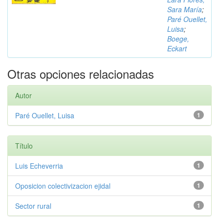
Sara María
;
Paré Ouellet,
Luisa
;
Boege,
Eckart
Otras opciones relacionadas
Autor
Paré Ouellet, Luisa
1
Título
Luis Echeverria
1
Oposicion colectivizacion ejidal
1
Sector rural
1