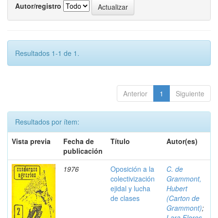
Autor/registro
Resultados 1-1 de 1.
Anterior
1
Siguiente
Resultados por ítem:
Vista previa
Fecha de
Título
Autor(es)
publicación
1976
Oposición a la
C. de
colectivización
Grammont,
ejidal y lucha
Hubert
de clases
(Carton de
Grammont)
;
Lara Flores,