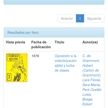
Anterior
1
Siguiente
Resultados por ítem:
Vista previa
Fecha de
Título
Autor(es)
publicación
1976
Oposición a la
C. de
colectivización
Grammont,
ejidal y lucha
Hubert
de clases
(Carton de
Grammont)
;
Lara Flores,
Sara María
;
Paré Ouellet,
Luisa
;
Boege,
Eckart