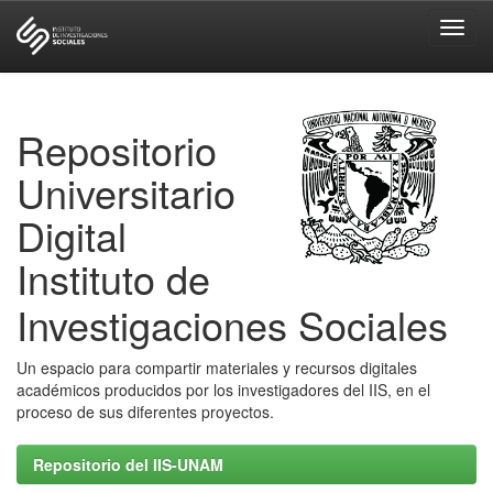
Skip
navigation
Repositorio
Universitario
Digital
Instituto de
Investigaciones Sociales
Un espacio para compartir materiales y recursos digitales
académicos producidos por los investigadores del IIS, en el
proceso de sus diferentes proyectos.
Repositorio del IIS-UNAM