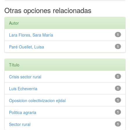
Otras opciones relacionadas
Autor
Lara Flores, Sara María
1
Paré Ouellet, Luisa
1
Título
Crisis sector rural
1
Luis Echeverria
1
Oposicion colectivizacion ejidal
1
Politica agraria
1
Sector rural
1