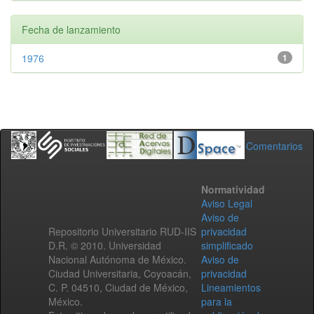
Fecha de lanzamiento
1976
1
Comentarios
Normatividad
Aviso Legal
Aviso de
Repositorio Universitario RUD-IIS
privacidad
D.R. © 2010. Universidad
simplificado
Nacional Autónoma de México.
Aviso de
Ciudad Universitaria, Coyoacán,
privacidad
C. P. 04510, Ciudad de México,
Lineamientos
México.
para la