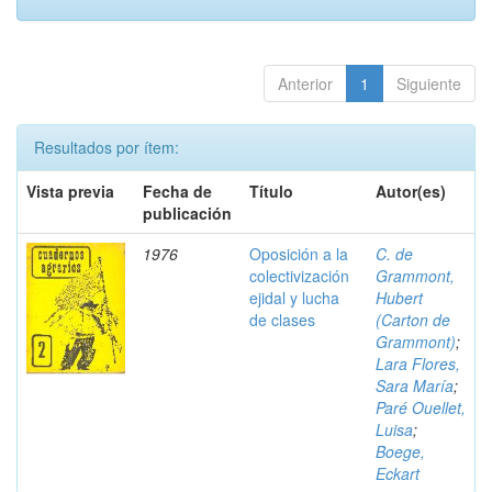
Anterior
1
Siguiente
Resultados por ítem:
Vista previa
Fecha de
Título
Autor(es)
publicación
1976
Oposición a la
C. de
colectivización
Grammont,
ejidal y lucha
Hubert
de clases
(Carton de
Grammont)
;
Lara Flores,
Sara María
;
Paré Ouellet,
Luisa
;
Boege,
Eckart