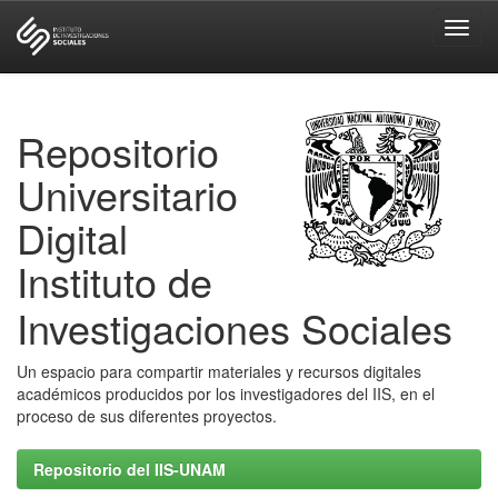
Skip
navigation
Repositorio
Universitario
Digital
Instituto de
Investigaciones Sociales
Un espacio para compartir materiales y recursos digitales
académicos producidos por los investigadores del IIS, en el
proceso de sus diferentes proyectos.
Repositorio del IIS-UNAM