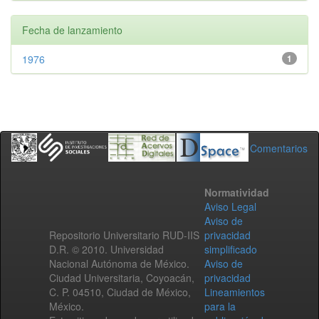
Fecha de lanzamiento
1976
1
Comentarios
Normatividad
Aviso Legal
Aviso de
Repositorio Universitario RUD-IIS
privacidad
D.R. © 2010. Universidad
simplificado
Nacional Autónoma de México.
Aviso de
Ciudad Universitaria, Coyoacán,
privacidad
C. P. 04510, Ciudad de México,
Lineamientos
México.
para la