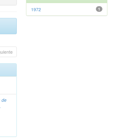
1972
1
guiente
n de
.