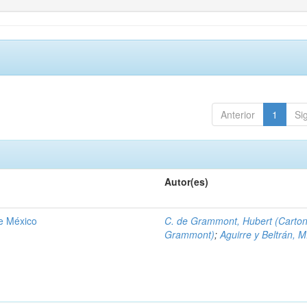
Anterior
1
Si
Autor(es)
de México
C. de Grammont, Hubert (Carto
Grammont)
;
Aguirre y Beltrán, M