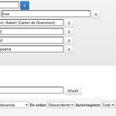
En orden
Autor/registro