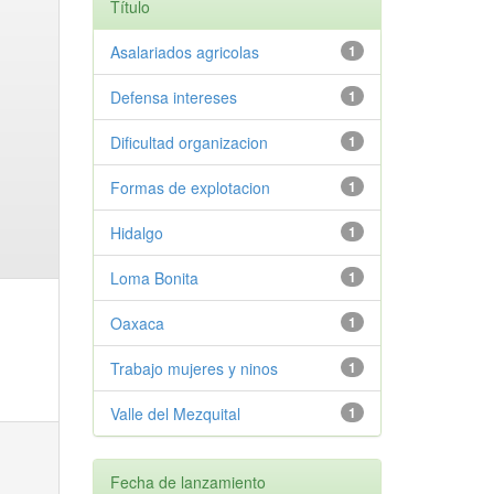
Título
Asalariados agricolas
1
Defensa intereses
1
Dificultad organizacion
1
Formas de explotacion
1
Hidalgo
1
Loma Bonita
1
Oaxaca
1
Trabajo mujeres y ninos
1
Valle del Mezquital
1
Fecha de lanzamiento