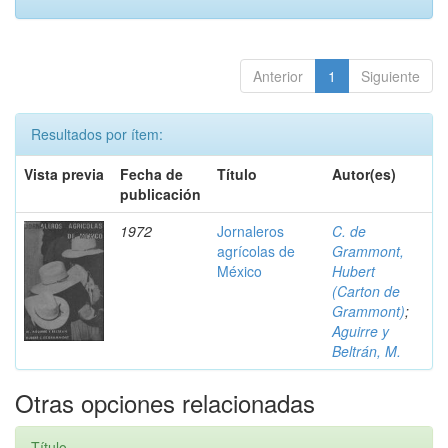
Anterior
1
Siguiente
Resultados por ítem:
Vista previa
Fecha de
Título
Autor(es)
publicación
1972
Jornaleros
C. de
agrícolas de
Grammont,
México
Hubert
(Carton de
Grammont)
;
Aguirre y
Beltrán, M.
Otras opciones relacionadas
Título