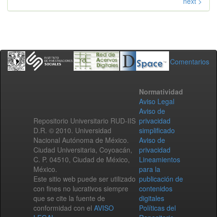
next >
Comentarios
Normatividad
Aviso Legal
Aviso de
Repositorio Universitario RUD-IIS
privacidad
D.R. © 2010. Universidad
simplificado
Nacional Autónoma de México.
Aviso de
Ciudad Universitaria, Coyoacán,
privacidad
C. P. 04510, Ciudad de México,
Lineamientos
México.
para la
Este sitio web puede ser utilizado
publicación de
con fines no lucrativos siempre
contenidos
que se cite la fuente de
digitales
conformidad con el
AVISO
Políticas del