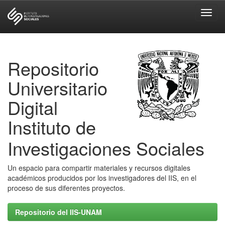
Skip
navigation
Repositorio
Universitario
Digital
Instituto de
Investigaciones Sociales
Un espacio para compartir materiales y recursos digitales
académicos producidos por los investigadores del IIS, en el
proceso de sus diferentes proyectos.
Repositorio del IIS-UNAM