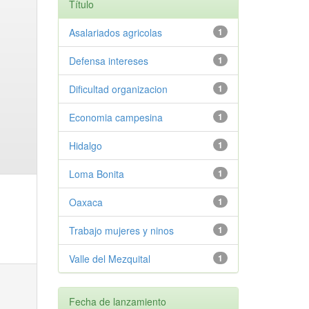
Título
Asalariados agricolas
1
Defensa intereses
1
Dificultad organizacion
1
Economia campesina
1
Hidalgo
1
Loma Bonita
1
Oaxaca
1
Trabajo mujeres y ninos
1
Valle del Mezquital
1
Fecha de lanzamiento