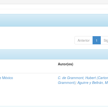
Anterior
1
Si
Autor(es)
de México
C. de Grammont, Hubert (Carto
Grammont)
;
Aguirre y Beltrán, M