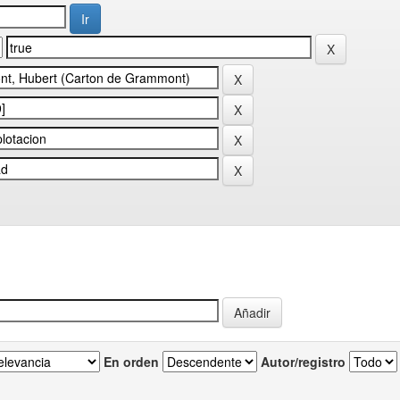
En orden
Autor/registro