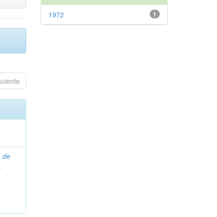
1972
1
guiente
n de
.