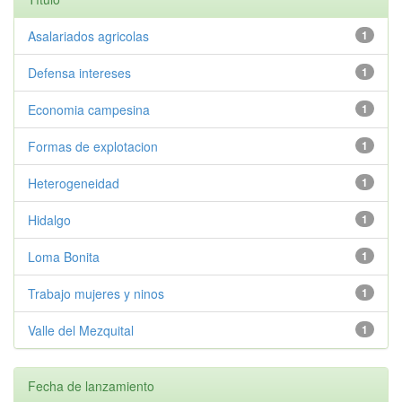
Asalariados agricolas
1
Defensa intereses
1
Economia campesina
1
Formas de explotacion
1
Heterogeneidad
1
Hidalgo
1
Loma Bonita
1
Trabajo mujeres y ninos
1
Valle del Mezquital
1
Fecha de lanzamiento