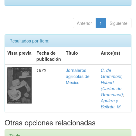
Anterior
1
Siguiente
Resultados por ítem:
Vista previa
Fecha de
Título
Autor(es)
publicación
1972
Jornaleros
C. de
agrícolas de
Grammont,
México
Hubert
(Carton de
Grammont)
;
Aguirre y
Beltrán, M.
Otras opciones relacionadas
Título