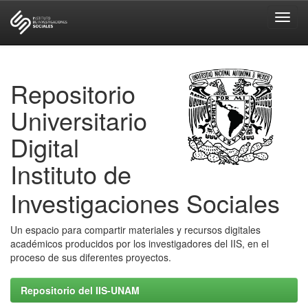
Skip
navigation
Repositorio
Universitario
Digital
Instituto de
Investigaciones Sociales
Un espacio para compartir materiales y recursos digitales
académicos producidos por los investigadores del IIS, en el
proceso de sus diferentes proyectos.
Repositorio del IIS-UNAM