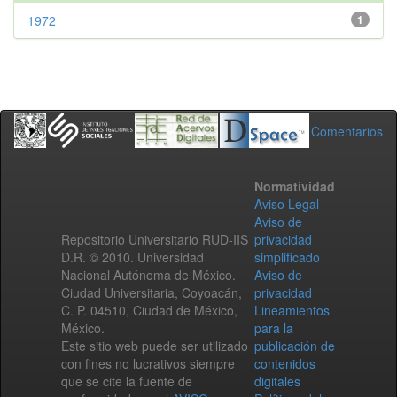
1972
1
Comentarios
Normatividad
Aviso Legal
Aviso de
Repositorio Universitario RUD-IIS
privacidad
D.R. © 2010. Universidad
simplificado
Nacional Autónoma de México.
Aviso de
Ciudad Universitaria, Coyoacán,
privacidad
C. P. 04510, Ciudad de México,
Lineamientos
México.
para la
Este sitio web puede ser utilizado
publicación de
con fines no lucrativos siempre
contenidos
que se cite la fuente de
digitales