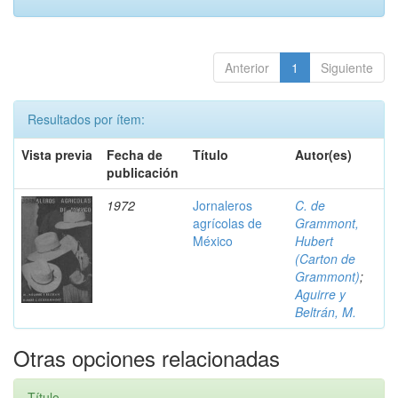
Anterior
1
Siguiente
Resultados por ítem:
Vista previa
Fecha de
Título
Autor(es)
publicación
1972
Jornaleros
C. de
agrícolas de
Grammont,
México
Hubert
(Carton de
Grammont)
;
Aguirre y
Beltrán, M.
Otras opciones relacionadas
Título