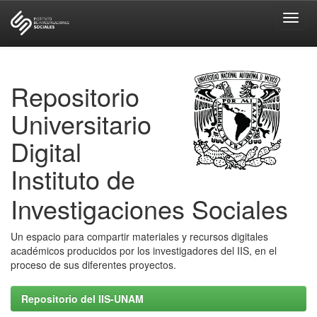
Skip
navigation
Repositorio
Universitario
Digital
Instituto de
Investigaciones Sociales
Un espacio para compartir materiales y recursos digitales
académicos producidos por los investigadores del IIS, en el
proceso de sus diferentes proyectos.
Repositorio del IIS-UNAM