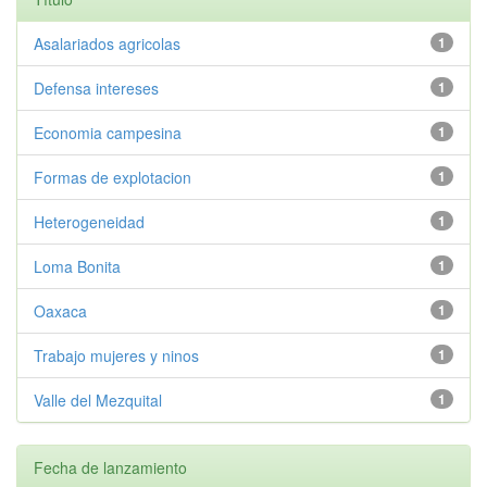
Asalariados agricolas
1
Defensa intereses
1
Economia campesina
1
Formas de explotacion
1
Heterogeneidad
1
Loma Bonita
1
Oaxaca
1
Trabajo mujeres y ninos
1
Valle del Mezquital
1
Fecha de lanzamiento