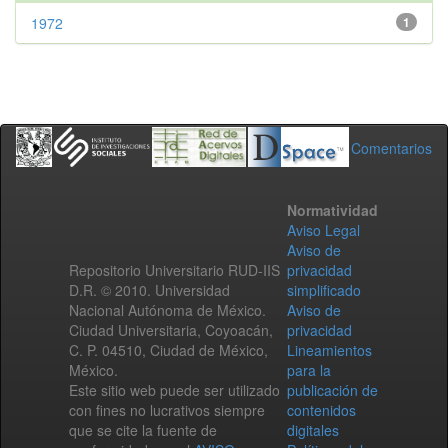
1972
1
Comentarios
Normatividad
Aviso Legal
Aviso de
Repositorio Universitario RUD-IIS
privacidad
D.R. © 2010. Universidad
simplificado
Nacional Autónoma de México.
Aviso de
Ciudad Universitaria, Coyoacán,
privacidad
C. P. 04510, Ciudad de México,
Lineamientos
México.
para la
Este sitio web puede ser utilizado
publicación de
con fines no lucrativos siempre
contenidos
que se cite la fuente de
digitales