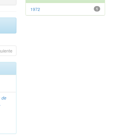
1972
1
guiente
n de
.