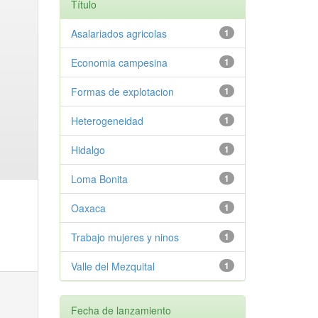
Título
Asalariados agricolas
1
Economia campesina
1
Formas de explotacion
1
Heterogeneidad
1
Hidalgo
1
Loma Bonita
1
Oaxaca
1
Trabajo mujeres y ninos
1
Valle del Mezquital
1
Fecha de lanzamiento