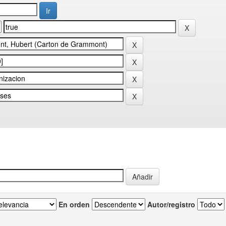
En orden
Autor/registro