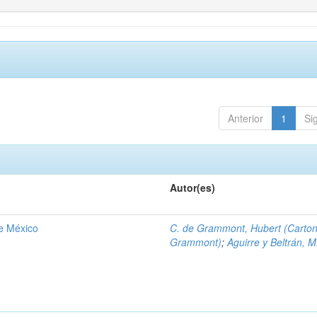
Anterior
1
Si
Autor(es)
de México
C. de Grammont, Hubert (Carto
Grammont)
;
Aguirre y Beltrán, M