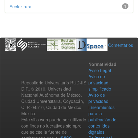
Sector rural
1
Comentarios
Normatividad
Aviso Legal
Aviso de
Repositorio Universitario RUD-IIS
privacidad
D.R. © 2010. Universidad
simplificado
Nacional Autónoma de México.
Aviso de
Ciudad Universitaria, Coyoacán,
privacidad
C. P. 04510, Ciudad de México,
Lineamientos
México.
para la
Este sitio web puede ser utilizado
publicación de
con fines no lucrativos siempre
contenidos
que se cite la fuente de
digitales