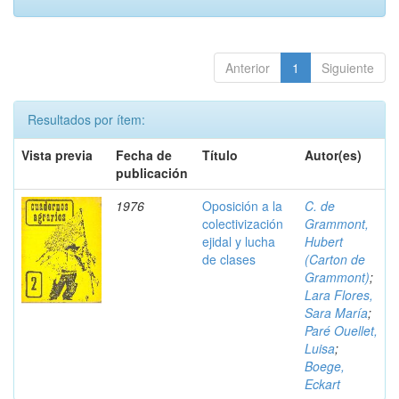
Anterior
1
Siguiente
Resultados por ítem:
Vista previa
Fecha de
Título
Autor(es)
publicación
1976
Oposición a la
C. de
colectivización
Grammont,
ejidal y lucha
Hubert
de clases
(Carton de
Grammont)
;
Lara Flores,
Sara María
;
Paré Ouellet,
Luisa
;
Boege,
Eckart