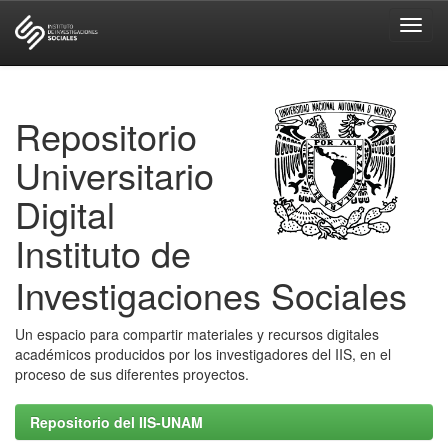
Skip
navigation
Repositorio
Universitario
Digital
Instituto de
Investigaciones Sociales
Un espacio para compartir materiales y recursos digitales
académicos producidos por los investigadores del IIS, en el
proceso de sus diferentes proyectos.
Repositorio del IIS-UNAM