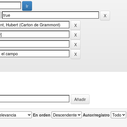
En orden
Autor/registro