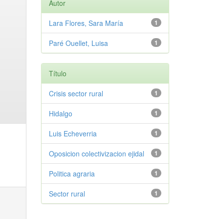
Autor
Lara Flores, Sara María
1
Paré Ouellet, Luisa
1
Título
Crisis sector rural
1
Hidalgo
1
Luis Echeverria
1
Oposicion colectivizacion ejidal
1
Politica agraria
1
Sector rural
1