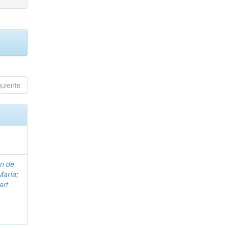
guiente
on de
María
;
art