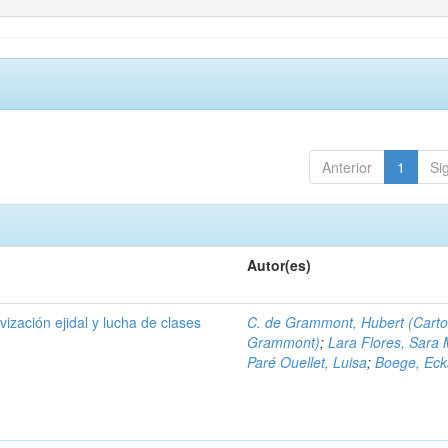
Anterior
1
Si
Autor(es)
ivización ejidal y lucha de clases
C. de Grammont, Hubert (Cart
Grammont)
;
Lara Flores, Sara 
Paré Ouellet, Luisa
;
Boege, Eck