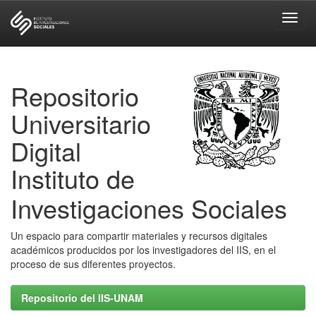
Skip
navigation
Repositorio
Universitario
Digital
Instituto de
Investigaciones Sociales
Un espacio para compartir materiales y recursos digitales
académicos producidos por los investigadores del IIS, en el
proceso de sus diferentes proyectos.
Repositorio del IIS-UNAM