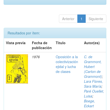
Anterior
1
Siguiente
Resultados por ítem:
Vista previa
Fecha de
Título
Autor(es)
publicación
1976
Oposición a la
C. de
colectivización
Grammont,
ejidal y lucha
Hubert
de clases
(Carton de
Grammont)
;
Lara Flores,
Sara María
;
Paré Ouellet,
Luisa
;
Boege,
Eckart