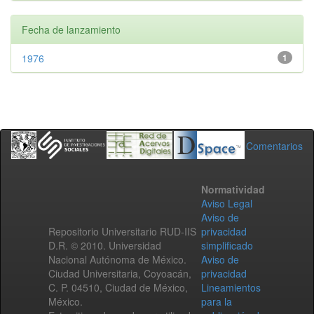
Fecha de lanzamiento
1976
1
Comentarios
Normatividad
Aviso Legal
Aviso de
Repositorio Universitario RUD-IIS
privacidad
D.R. © 2010. Universidad
simplificado
Nacional Autónoma de México.
Aviso de
Ciudad Universitaria, Coyoacán,
privacidad
C. P. 04510, Ciudad de México,
Lineamientos
México.
para la