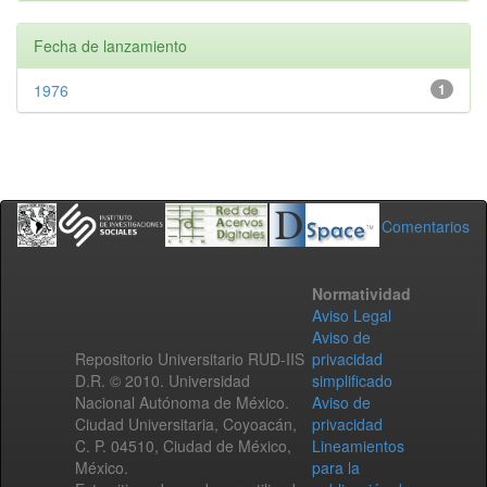
Fecha de lanzamiento
1976
1
Comentarios
Normatividad
Aviso Legal
Aviso de
Repositorio Universitario RUD-IIS
privacidad
D.R. © 2010. Universidad
simplificado
Nacional Autónoma de México.
Aviso de
Ciudad Universitaria, Coyoacán,
privacidad
C. P. 04510, Ciudad de México,
Lineamientos
México.
para la