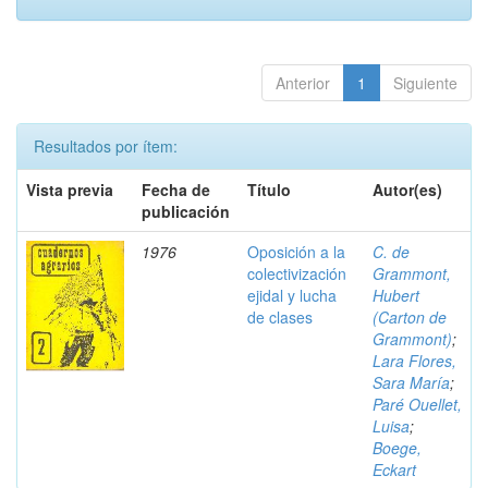
Anterior
1
Siguiente
Resultados por ítem:
Vista previa
Fecha de
Título
Autor(es)
publicación
1976
Oposición a la
C. de
colectivización
Grammont,
ejidal y lucha
Hubert
de clases
(Carton de
Grammont)
;
Lara Flores,
Sara María
;
Paré Ouellet,
Luisa
;
Boege,
Eckart