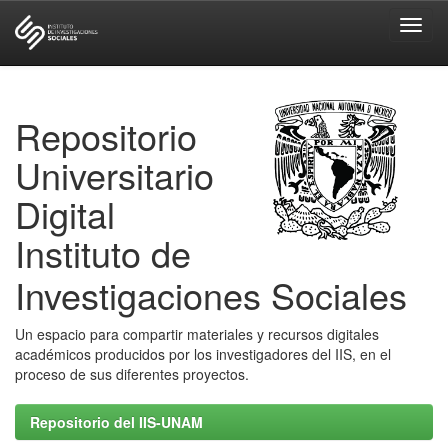
Skip
navigation
Repositorio
Universitario
Digital
Instituto de
Investigaciones Sociales
Un espacio para compartir materiales y recursos digitales
académicos producidos por los investigadores del IIS, en el
proceso de sus diferentes proyectos.
Repositorio del IIS-UNAM