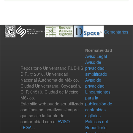
Comentarios
Normatividad
Aviso Legal
Aviso de
Repositorio Universitario RUD-IIS
privacidad
D.R. © 2010. Universidad
simplificado
Nacional Autónoma de México.
Aviso de
Ciudad Universitaria, Coyoacán,
privacidad
C. P. 04510, Ciudad de México,
Lineamientos
México.
para la
Este sitio web puede ser utilizado
publicación de
con fines no lucrativos siempre
contenidos
que se cite la fuente de
digitales
conformidad con el
AVISO
Políticas del
LEGAL
.
Repositorio