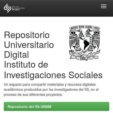
Skip
navigation
Repositorio
Universitario
Digital
Instituto de
Investigaciones Sociales
Un espacio para compartir materiales y recursos digitales
académicos producidos por los investigadores del IIS, en el
proceso de sus diferentes proyectos.
Repositorio del IIS-UNAM