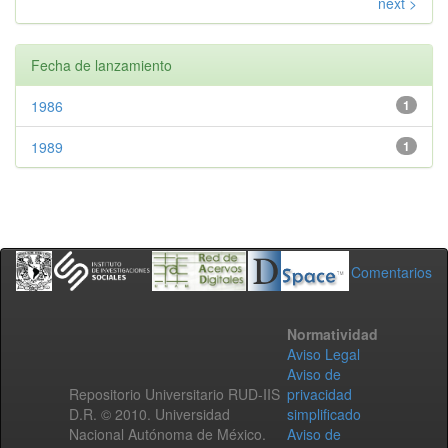
next >
Fecha de lanzamiento
1986
1
1989
1
Comentarios
Normatividad
Aviso Legal
Aviso de
Repositorio Universitario RUD-IIS
privacidad
D.R. © 2010. Universidad
simplificado
Nacional Autónoma de México.
Aviso de