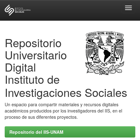
Skip
navigation
Repositorio
Universitario
Digital
Instituto de
Investigaciones Sociales
Un espacio para compartir materiales y recursos digitales
académicos producidos por los investigadores del IIS, en el
proceso de sus diferentes proyectos.
Repositorio del IIS-UNAM