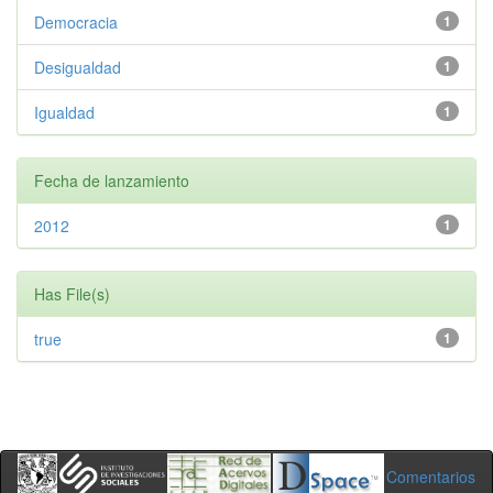
Democracia
1
Desigualdad
1
Igualdad
1
Fecha de lanzamiento
2012
1
Has File(s)
true
1
Comentarios