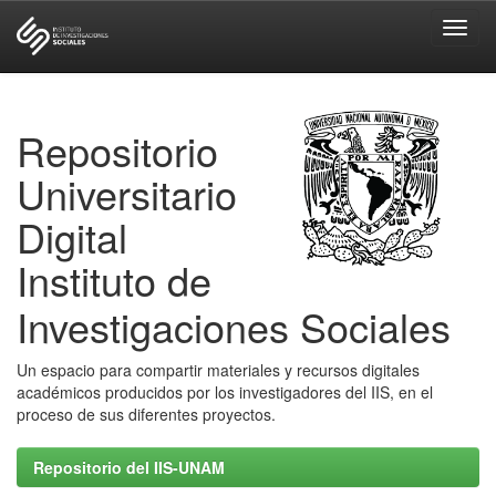
Skip
navigation
Repositorio
Universitario
Digital
Instituto de
Investigaciones Sociales
Un espacio para compartir materiales y recursos digitales
académicos producidos por los investigadores del IIS, en el
proceso de sus diferentes proyectos.
Repositorio del IIS-UNAM