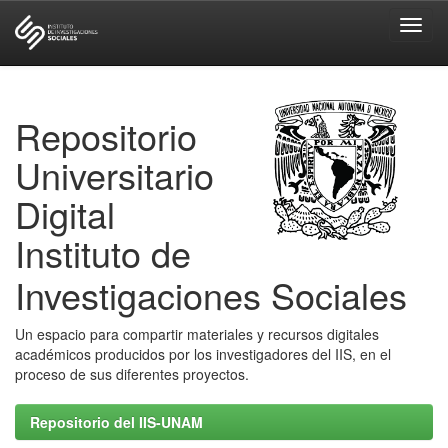
Skip
navigation
Repositorio
Universitario
Digital
Instituto de
Investigaciones Sociales
Un espacio para compartir materiales y recursos digitales
académicos producidos por los investigadores del IIS, en el
proceso de sus diferentes proyectos.
Repositorio del IIS-UNAM