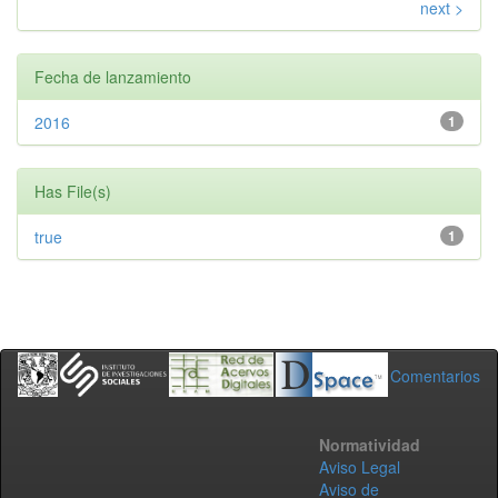
next >
Fecha de lanzamiento
2016
1
Has File(s)
true
1
Comentarios
Normatividad
Aviso Legal
Aviso de