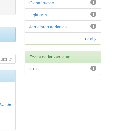
Globalizacion
1
Inglaterra
1
Jornaleros agricolas
1
next >
Fecha de lanzamiento
guiente
2016
1
ton de