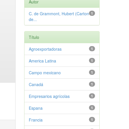
Autor
C. de Grammont, Hubert (Carton
1
de...
Título
Agroexportadoras
1
America Latina
1
Campo mexicano
1
Canadá
1
Empresarios agrícolas
1
Espana
1
Francia
1