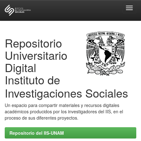
Skip
navigation
Repositorio
Universitario
Digital
Instituto de
Investigaciones Sociales
Un espacio para compartir materiales y recursos digitales
académicos producidos por los investigadores del IIS, en el
proceso de sus diferentes proyectos.
Repositorio del IIS-UNAM