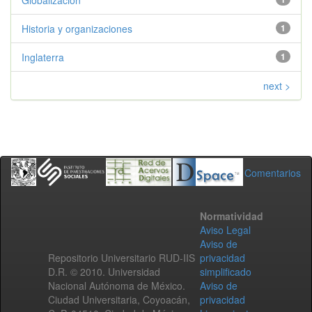
Globalizacion
Historia y organizaciones
1
Inglaterra
1
next >
Comentarios
Normatividad
Aviso Legal
Aviso de
Repositorio Universitario RUD-IIS
privacidad
D.R. © 2010. Universidad
simplificado
Nacional Autónoma de México.
Aviso de
Ciudad Universitaria, Coyoacán,
privacidad