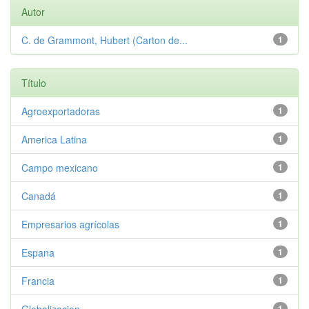
Autor
C. de Grammont, Hubert (Carton de...
1
Título
Agroexportadoras
1
America Latina
1
Campo mexicano
1
Canadá
1
Empresarios agrícolas
1
Espana
1
Francia
1
1