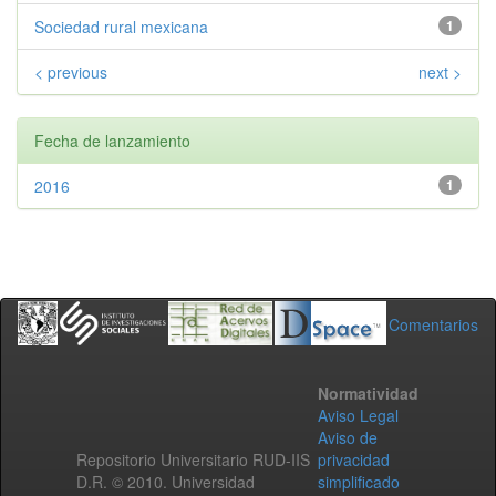
Sociedad rural mexicana
1
< previous
next >
Fecha de lanzamiento
2016
1
Comentarios
Normatividad
Aviso Legal
Aviso de
Repositorio Universitario RUD-IIS
privacidad
D.R. © 2010. Universidad
simplificado