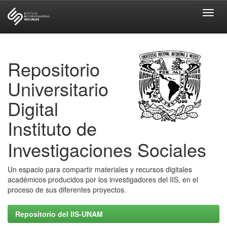
Skip
navigation
Repositorio
Universitario
Digital
Instituto de
Investigaciones Sociales
Un espacio para compartir materiales y recursos digitales
académicos producidos por los investigadores del IIS, en el
proceso de sus diferentes proyectos.
Repositorio del IIS-UNAM