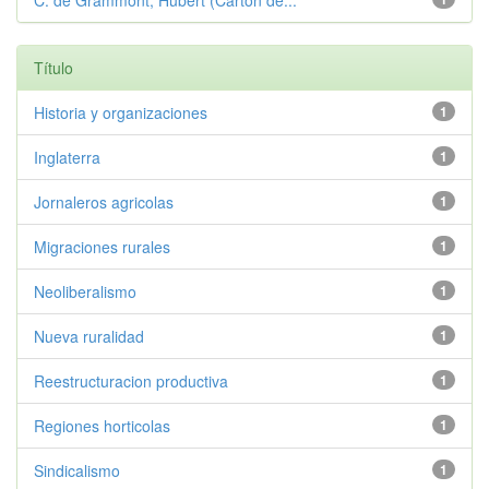
C. de Grammont, Hubert (Carton de...
Título
Historia y organizaciones
1
Inglaterra
1
Jornaleros agricolas
1
Migraciones rurales
1
Neoliberalismo
1
Nueva ruralidad
1
Reestructuracion productiva
1
Regiones horticolas
1
Sindicalismo
1