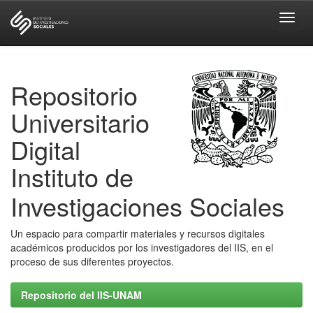
Skip
navigation
Repositorio
Universitario
Digital
Instituto de
Investigaciones Sociales
Un espacio para compartir materiales y recursos digitales
académicos producidos por los investigadores del IIS, en el
proceso de sus diferentes proyectos.
Repositorio del IIS-UNAM