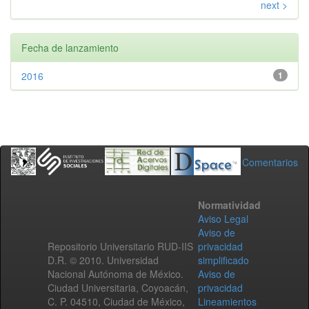
next >
Fecha de lanzamiento
2016
1
Comentarios
Normatividad
Aviso Legal
Aviso de
Repositorio Universitario RUD-IIS
privacidad
D.R. © 2010. Universidad
simplificado
Nacional Autónoma de México.
Aviso de
Ciudad Universitaria, Coyoacán,
privacidad
C. P. 04510, Ciudad de México,
Lineamientos