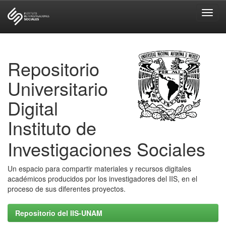
Skip
navigation
Repositorio
Universitario
Digital
Instituto de
Investigaciones Sociales
Un espacio para compartir materiales y recursos digitales
académicos producidos por los investigadores del IIS, en el
proceso de sus diferentes proyectos.
Repositorio del IIS-UNAM