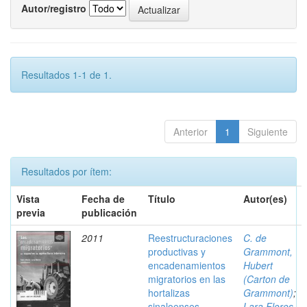
Autor/registro
Resultados 1-1 de 1.
Anterior
1
Siguiente
Resultados por ítem:
Vista
Fecha de
Título
Autor(es)
previa
publicación
2011
Reestructuraciones
C. de
productivas y
Grammont,
encadenamientos
Hubert
migratorios en las
(Carton de
hortalizas
Grammont)
;
sinaloenses
Lara Flores,