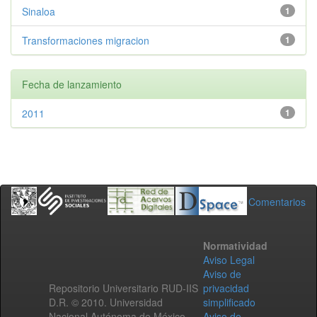
Sinaloa
1
Transformaciones migracion
1
Fecha de lanzamiento
2011
1
Comentarios
Normatividad
Aviso Legal
Aviso de
Repositorio Universitario RUD-IIS
privacidad
D.R. © 2010. Universidad
simplificado
Nacional Autónoma de México.
Aviso de