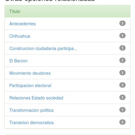
Título
Antecedentes
1
Chihuahua
1
Construccion ciudadania participa...
1
El Barzon
1
Movimiento deudores
1
Participacion electoral
1
Relaciones Estado sociedad
1
Transformacion politica
1
Transicion democratica
1