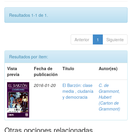
Resultados 1-1 de 1.
Anterior
1
Siguiente
Resultados por ítem:
Vista
Fecha de
Título
Autor(es)
previa
publicación
2016-01-20
El Barzón: clase
C. de
media , ciudanía
Grammont,
y democracia
Hubert
(Carton de
Grammont)
Otras opciones relacionadas