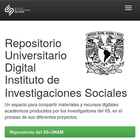
Skip
navigation
Repositorio
Universitario
Digital
Instituto de
Investigaciones Sociales
Un espacio para compartir materiales y recursos digitales
académicos producidos por los investigadores del IIS, en el
proceso de sus diferentes proyectos.
Repositorio del IIS-UNAM