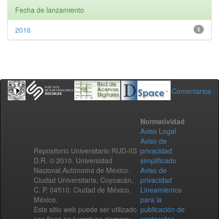
Fecha de lanzamiento
2016
1
Comentarios
Normatividad
Aviso Legal
Aviso de
Repositorio Universitario RUD-IIS
privacidad
D.R. © 2010. Universidad
simplificado
Nacional Autónoma de México.
Aviso de
Ciudad Universitaria, Coyoacán,
privacidad
C. P. 04510, Ciudad de México,
Lineamientos
México.
para la
Este sitio web puede ser utilizado
publicación de