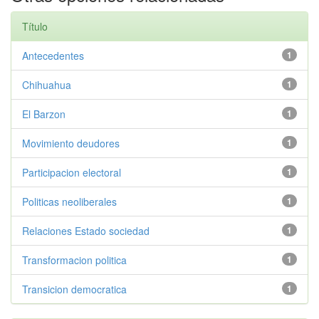
Título
Antecedentes
1
Chihuahua
1
El Barzon
1
Movimiento deudores
1
Participacion electoral
1
Politicas neoliberales
1
Relaciones Estado sociedad
1
Transformacion politica
1
Transicion democratica
1