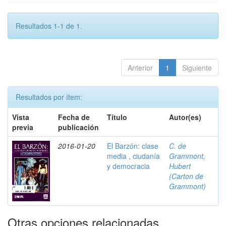
Resultados 1-1 de 1.
Anterior
1
Siguiente
Resultados por ítem:
Vista
Fecha de
Título
Autor(es)
previa
publicación
2016-01-20
El Barzón: clase
C. de
media , ciudanía
Grammont,
y democracia
Hubert
(Carton de
Grammont)
Otras opciones relacionadas