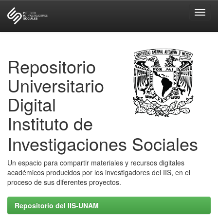
Skip
navigation
Repositorio
Universitario
Digital
Instituto de
Investigaciones Sociales
Un espacio para compartir materiales y recursos digitales
académicos producidos por los investigadores del IIS, en el
proceso de sus diferentes proyectos.
Repositorio del IIS-UNAM