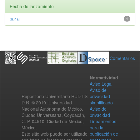
Fecha de lanzamiento
2016
1
Comentarios
Normatividad
Aviso Legal
Aviso de
Repositorio Universitario RUD-IIS
privacidad
D.R. © 2010. Universidad
simplificado
Nacional Autónoma de México.
Aviso de
Ciudad Universitaria, Coyoacán,
privacidad
C. P. 04510, Ciudad de México,
Lineamientos
México.
para la
Este sitio web puede ser utilizado
publicación de