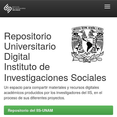
Skip
navigation
Repositorio
Universitario
Digital
Instituto de
Investigaciones Sociales
Un espacio para compartir materiales y recursos digitales
académicos producidos por los investigadores del IIS, en el
proceso de sus diferentes proyectos.
Repositorio del IIS-UNAM