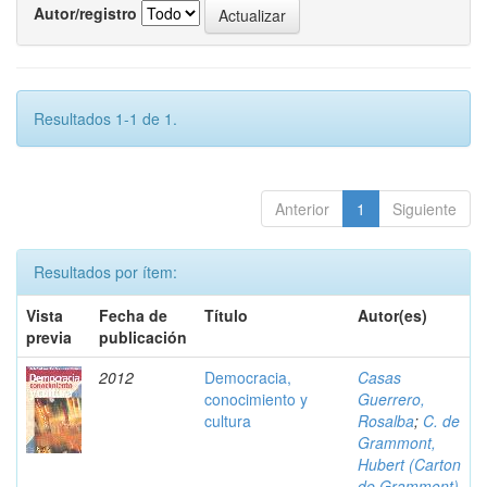
Autor/registro
Resultados 1-1 de 1.
Anterior
1
Siguiente
Resultados por ítem:
Vista
Fecha de
Título
Autor(es)
previa
publicación
2012
Democracia,
Casas
conocimiento y
Guerrero,
cultura
Rosalba
;
C. de
Grammont,
Hubert (Carton
de Grammont)