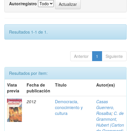
Autor/registro
Resultados 1-1 de 1.
Anterior
1
Siguiente
Resultados por ítem:
Vista
Fecha de
Título
Autor(es)
previa
publicación
2012
Democracia,
Casas
conocimiento y
Guerrero,
cultura
Rosalba
;
C. de
Grammont,
Hubert (Carton
de Grammont)