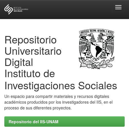
Skip
navigation
Repositorio
Universitario
Digital
Instituto de
Investigaciones Sociales
Un espacio para compartir materiales y recursos digitales
académicos producidos por los investigadores del IIS, en el
proceso de sus diferentes proyectos.
Repositorio del IIS-UNAM