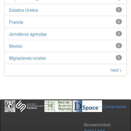
Estados Unidos
1
Francia
1
Jornaleros agricolas
1
Mexico
1
Migraciones rurales
1
next >
Comentarios
Normatividad
Aviso Legal