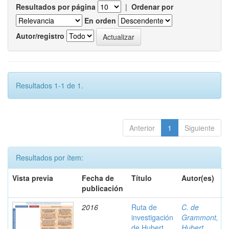
Resultados por página
|
Ordenar por
En orden
Autor/registro
Resultados 1-1 de 1.
Anterior
1
Siguiente
Resultados por ítem:
Vista previa
Fecha de
Título
Autor(es)
publicación
2016
Ruta de
C. de
investigación
Grammont,
de Hubert
Hubert