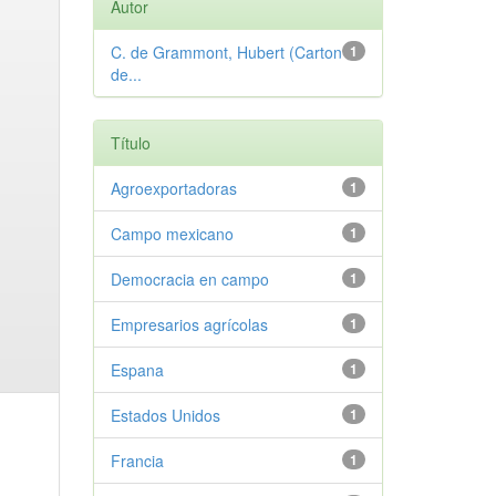
Autor
C. de Grammont, Hubert (Carton
1
de...
Título
Agroexportadoras
1
Campo mexicano
1
Democracia en campo
1
Empresarios agrícolas
1
Espana
1
Estados Unidos
1
Francia
1