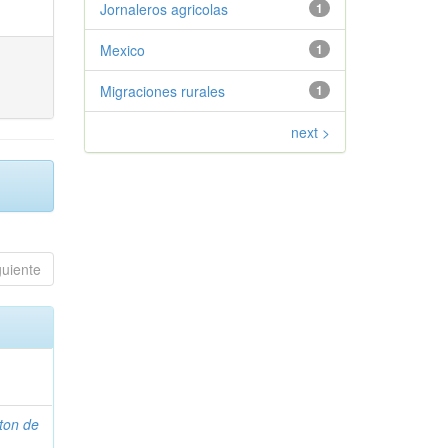
Jornaleros agricolas
1
Mexico
1
Migraciones rurales
1
next >
guiente
ton de