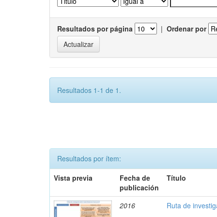
Resultados por página
|
Ordenar por
Resultados 1-1 de 1.
Resultados por ítem:
Vista previa
Fecha de
Título
publicación
2016
Ruta de investi