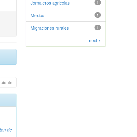
Jornaleros agricolas
1
Mexico
1
Migraciones rurales
1
next >
guiente
ton de