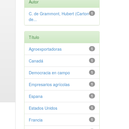
Autor
C. de Grammont, Hubert (Carton
1
de...
Título
Agroexportadoras
1
Canadá
1
Democracia en campo
1
Empresarios agrícolas
1
Espana
1
Estados Unidos
1
Francia
1