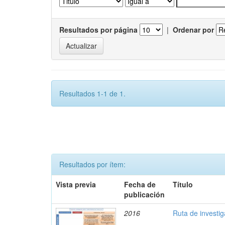
Resultados por página
|
Ordenar por
Resultados 1-1 de 1.
Resultados por ítem:
Vista previa
Fecha de
Título
publicación
2016
Ruta de investi