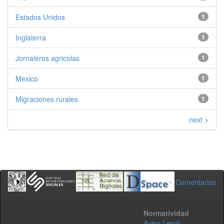
Estados Unidos
1
Inglaterra
1
Jornaleros agricolas
1
Mexico
1
Migraciones rurales
1
next >
Comentarios
Normatividad
Aviso Legal