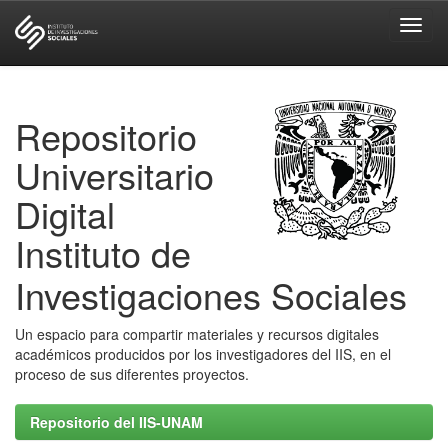
Skip
navigation
Repositorio
Universitario
Digital
Instituto de
Investigaciones Sociales
Un espacio para compartir materiales y recursos digitales
académicos producidos por los investigadores del IIS, en el
proceso de sus diferentes proyectos.
Repositorio del IIS-UNAM