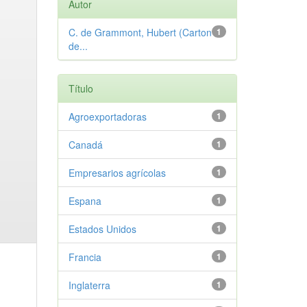
Autor
C. de Grammont, Hubert (Carton
1
de...
Título
Agroexportadoras
1
Canadá
1
Empresarios agrícolas
1
Espana
1
Estados Unidos
1
Francia
1
Inglaterra
1