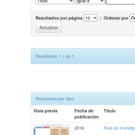
Resultados por página
|
Ordenar por
Resultados 1-1 de 1.
Resultados por ítem:
Vista previa
Fecha de
Título
publicación
2016
Ruta de investi