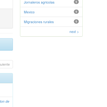
Jornaleros agricolas
1
Mexico
1
Migraciones rurales
1
next >
guiente
ton de