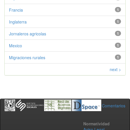
Francia
1
Inglaterra
1
Jornaleros agricolas
1
Mexico
1
Migraciones rurales
1
next >
Comentarios
Normatividad
Aviso Legal