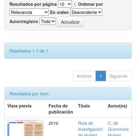
Resultados por página
|
Ordenar por
En orden
Autor/registro
Resultados 1-1 de 1.
Anterior
1
Siguiente
Resultados por ítem:
Vista previa
Fecha de
Título
Autor(es)
publicación
2016
Ruta de
C. de
investigación
Grammont,
de Hubert
Hubert