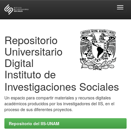
Skip
navigation
Repositorio
Universitario
Digital
Instituto de
Investigaciones Sociales
Un espacio para compartir materiales y recursos digitales
académicos producidos por los investigadores del IIS, en el
proceso de sus diferentes proyectos.
Repositorio del IIS-UNAM