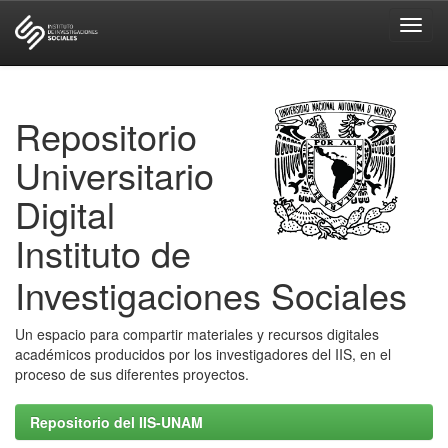
Skip
navigation
Repositorio
Universitario
Digital
Instituto de
Investigaciones Sociales
Un espacio para compartir materiales y recursos digitales
académicos producidos por los investigadores del IIS, en el
proceso de sus diferentes proyectos.
Repositorio del IIS-UNAM