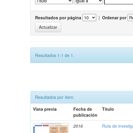
Resultados por página
|
Ordenar por
Resultados 1-1 de 1.
Resultados por ítem:
Vista previa
Fecha de
Título
publicación
2016
Ruta de investi