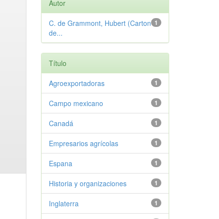
Autor
C. de Grammont, Hubert (Carton
1
de...
Título
Agroexportadoras
1
Campo mexicano
1
Canadá
1
Empresarios agrícolas
1
Espana
1
Historia y organizaciones
1
Inglaterra
1