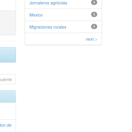
Jornaleros agricolas
1
Mexico
1
Migraciones rurales
1
next >
guiente
ton de