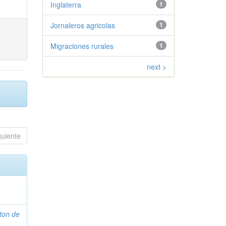
Inglaterra
1
Jornaleros agricolas
1
Migraciones rurales
1
next >
guiente
ton de