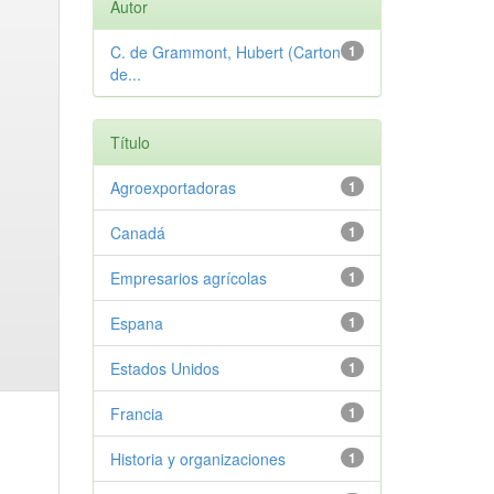
Autor
C. de Grammont, Hubert (Carton
1
de...
Título
Agroexportadoras
1
Canadá
1
Empresarios agrícolas
1
Espana
1
Estados Unidos
1
Francia
1
Historia y organizaciones
1