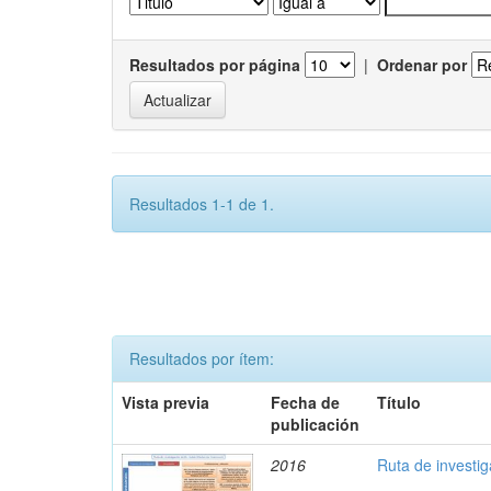
Resultados por página
|
Ordenar por
Resultados 1-1 de 1.
Resultados por ítem:
Vista previa
Fecha de
Título
publicación
2016
Ruta de investi