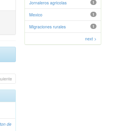
Jornaleros agricolas
1
Mexico
1
Migraciones rurales
1
next >
guiente
ton de