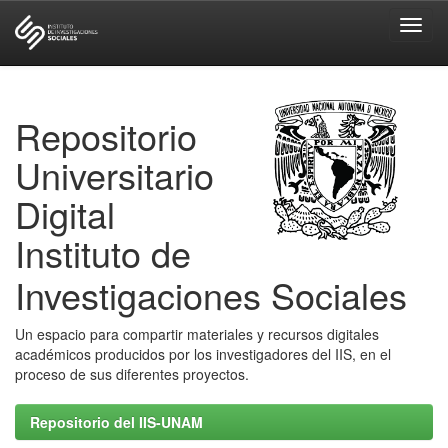
Skip
navigation
Repositorio
Universitario
Digital
Instituto de
Investigaciones Sociales
Un espacio para compartir materiales y recursos digitales
académicos producidos por los investigadores del IIS, en el
proceso de sus diferentes proyectos.
Repositorio del IIS-UNAM