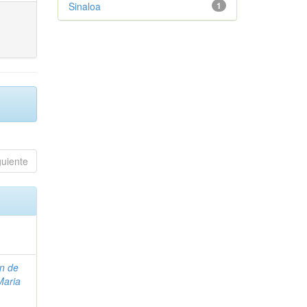
Sinaloa
1
guiente
n de
Maria