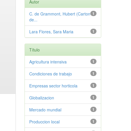
Autor
C. de Grammont, Hubert (Carton
1
de...
Lara Flores, Sara Maria
1
Título
Agricultura intensiva
1
Condiciones de trabajo
1
Empresas sector horticola
1
Globalizacion
1
Mercado mundial
1
Produccion local
1