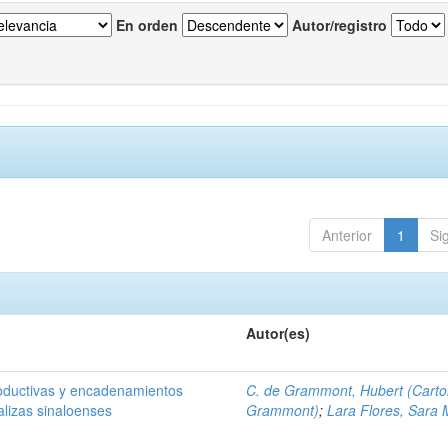
En orden
Autor/registro
Anterior
1
Si
Autor(es)
oductivas y encadenamientos
C. de Grammont, Hubert (Carto
alizas sinaloenses
Grammont)
;
Lara Flores, Sara 