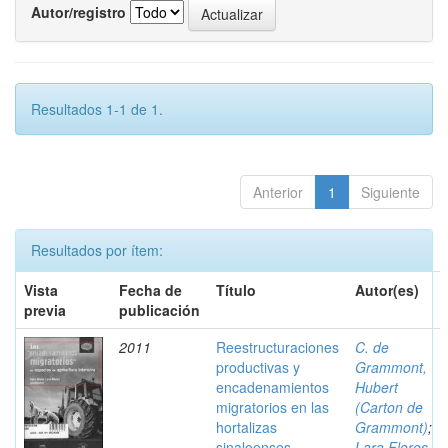
Autor/registro
Resultados 1-1 de 1.
Anterior
1
Siguiente
Resultados por ítem:
Vista
Fecha de
Título
Autor(es)
previa
publicación
2011
Reestructuraciones
C. de
productivas y
Grammont,
encadenamientos
Hubert
migratorios en las
(Carton de
hortalizas
Grammont)
;
sinaloenses
Lara Flores,