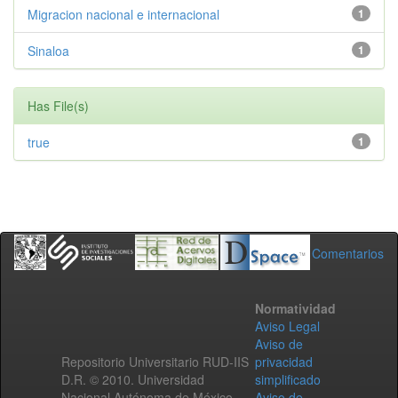
Migracion nacional e internacional
1
Sinaloa
1
Has File(s)
true
1
Comentarios
Normatividad
Aviso Legal
Aviso de
Repositorio Universitario RUD-IIS
privacidad
D.R. © 2010. Universidad
simplificado
Nacional Autónoma de México.
Aviso de