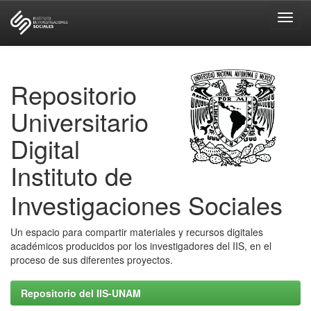
Skip
navigation
Repositorio
Universitario
Digital
Instituto de
Investigaciones Sociales
Un espacio para compartir materiales y recursos digitales
académicos producidos por los investigadores del IIS, en el
proceso de sus diferentes proyectos.
Repositorio del IIS-UNAM