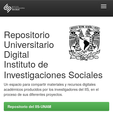
Skip
navigation
Repositorio
Universitario
Digital
Instituto de
Investigaciones Sociales
Un espacio para compartir materiales y recursos digitales
académicos producidos por los investigadores del IIS, en el
proceso de sus diferentes proyectos.
Repositorio del IIS-UNAM