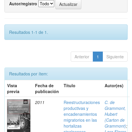
Autor/registro
Resultados 1-1 de 1.
Anterior
1
Siguiente
Resultados por ítem:
Vista
Fecha de
Título
Autor(es)
previa
publicación
2011
Reestructuraciones
C. de
productivas y
Grammont,
encadenamientos
Hubert
migratorios en las
(Carton de
hortalizas
Grammont)
;
sinaloenses
Lara Flores,