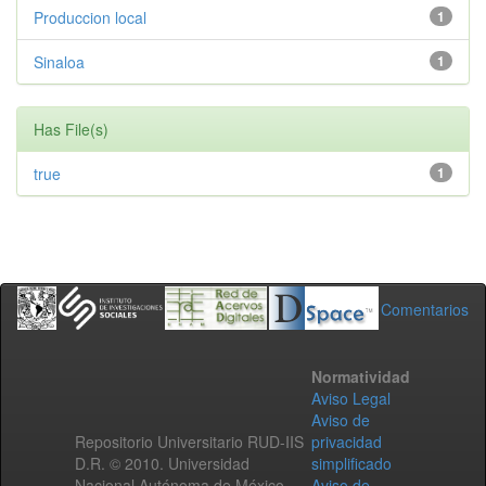
Produccion local
1
Sinaloa
1
Has File(s)
true
1
Comentarios
Normatividad
Aviso Legal
Aviso de
Repositorio Universitario RUD-IIS
privacidad
D.R. © 2010. Universidad
simplificado
Nacional Autónoma de México.
Aviso de