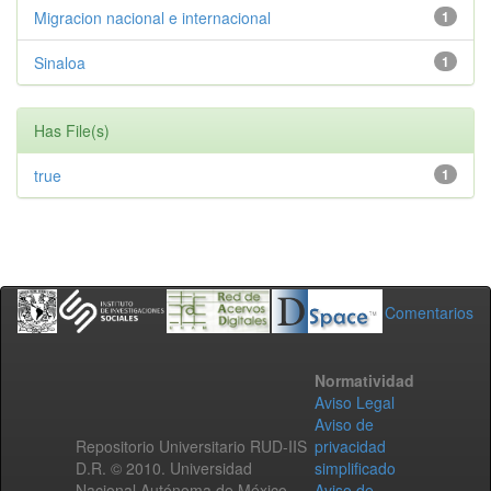
Migracion nacional e internacional
1
Sinaloa
1
Has File(s)
true
1
Comentarios
Normatividad
Aviso Legal
Aviso de
Repositorio Universitario RUD-IIS
privacidad
D.R. © 2010. Universidad
simplificado
Nacional Autónoma de México.
Aviso de