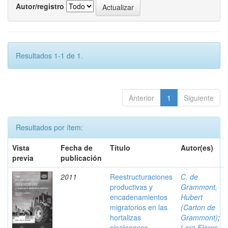
Autor/registro
Resultados 1-1 de 1.
Anterior
1
Siguiente
Resultados por ítem:
Vista
Fecha de
Título
Autor(es)
previa
publicación
2011
Reestructuraciones
C. de
productivas y
Grammont,
encadenamientos
Hubert
migratorios en las
(Carton de
hortalizas
Grammont)
;
sinaloenses
Lara Flores,