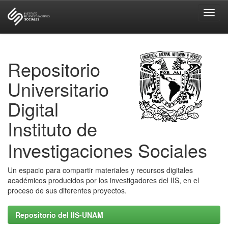
Skip
navigation
Repositorio
Universitario
Digital
Instituto de
Investigaciones Sociales
Un espacio para compartir materiales y recursos digitales
académicos producidos por los investigadores del IIS, en el
proceso de sus diferentes proyectos.
Repositorio del IIS-UNAM