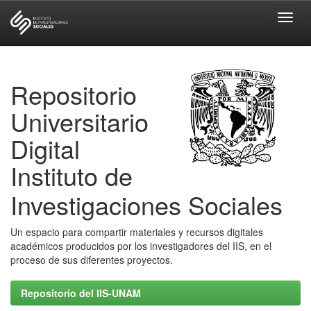
Skip
navigation
Repositorio
Universitario
Digital
Instituto de
Investigaciones Sociales
Un espacio para compartir materiales y recursos digitales
académicos producidos por los investigadores del IIS, en el
proceso de sus diferentes proyectos.
Repositorio del IIS-UNAM