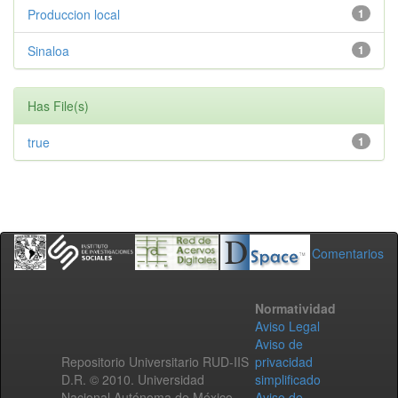
Produccion local
1
Sinaloa
1
Has File(s)
true
1
Comentarios
Normatividad
Aviso Legal
Aviso de
Repositorio Universitario RUD-IIS
privacidad
D.R. © 2010. Universidad
simplificado
Nacional Autónoma de México.
Aviso de