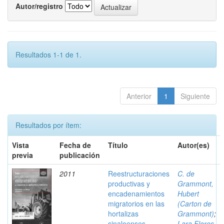
Autor/registro
Resultados 1-1 de 1.
Anterior
1
Siguiente
Resultados por ítem:
Vista
Fecha de
Título
Autor(es)
previa
publicación
2011
Reestructuraciones
C. de
productivas y
Grammont,
encadenamientos
Hubert
migratorios en las
(Carton de
hortalizas
Grammont)
;
sinaloenses
Lara Flores,