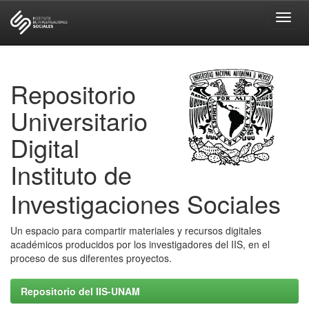
Skip
navigation
Repositorio
Universitario
Digital
Instituto de
Investigaciones Sociales
Un espacio para compartir materiales y recursos digitales
académicos producidos por los investigadores del IIS, en el
proceso de sus diferentes proyectos.
Repositorio del IIS-UNAM