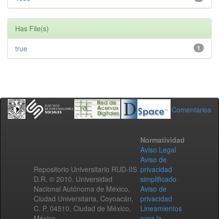
Has File(s)
true
1
Comentarios
Normatividad
Aviso Legal
Aviso de
Repositorio Universitario RUD-IIS
privacidad
D.R. © 2010. Universidad
simplificado
Nacional Autónoma de México.
Aviso de
Ciudad Universitaria, Coyoacán,
privacidad
C. P. 04510, Ciudad de México,
Lineamientos
México.
para la