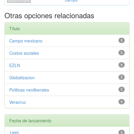
Otras opciones relacionadas
Título
Campo mexicano
1
Costos sociales
1
EZLN
1
Globalizacion
1
Politicas neoliberales
1
Veracruz
1
Fecha de lanzamiento
1995
1